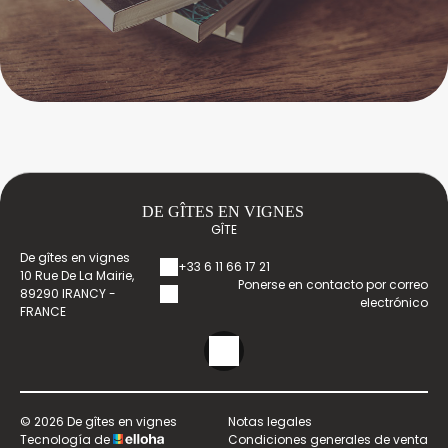
DE GÎTES EN VIGNES
GÎTE
De gîtes en vignes
+33 6 11 66 17 21
10 Rue De La Mairie,
Ponerse en contacto por correo
89290 IRANCY -
electrónico
FRANCE
© 2026 De gîtes en vignes
Notas legales
Tecnología de
Condiciones generales de venta