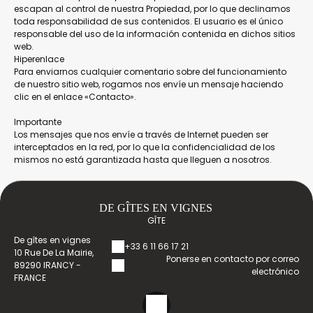
escapan al control de nuestra Propiedad, por lo que declinamos
toda responsabilidad de sus contenidos. El usuario es el único
responsable del uso de la información contenida en dichos sitios
web.
Hiperenlace
Para enviarnos cualquier comentario sobre del funcionamiento
de nuestro sitio web, rogamos nos envíe un mensaje haciendo
clic en el enlace «Contacto».
Importante
Los mensajes que nos envíe a través de Internet pueden ser
interceptados en la red, por lo que la confidencialidad de los
mismos no está garantizada hasta que lleguen a nosotros.
DE GÎTES EN VIGNES
GÎTE
De gîtes en vignes
+33 6 11 66 17 21
10 Rue De La Mairie,
Ponerse en contacto por correo
89290 IRANCY -
electrónico
FRANCE